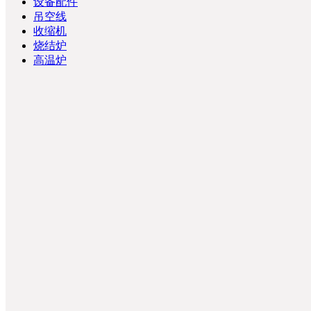
设备配件
吊空线
收缩机
烧结炉
高温炉