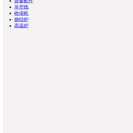
设备配件
吊空线
收缩机
烧结炉
高温炉